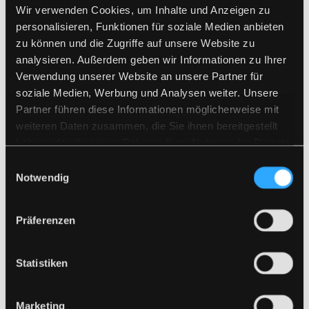
Kieler Lese und Rechtschreibtraining - Kieler
Wir verwenden Cookies, um Inhalte und Anzeigen zu
Zahlenbilder
personalisieren, Funktionen für soziale Medien anbieten
Automatisierungstraining nach Jansen und Streit im
zu können und die Zugriffe auf unsere Website zu
Lesen und Schreiben
analysieren. Außerdem geben wir Informationen zu Ihrer
Lesetraining nach dem Freiburger
Verwendung unserer Website an unsere Partner für
Rechtschreibprogramm
soziale Medien, Werbung und Analysen weiter. Unsere
AUDIVA - Hören und Bewegen
Partner führen diese Informationen möglicherweise mit
weiteren Daten zusammen, die Sie ihnen bereitgestellt
Dyskalkulie Therapie – Montessori-Therapie
haben oder die sie im Rahmen Ihrer Nutzung der Dienste
Wahrnehmungstraining mit allen Sinnen
gesammelt haben.
Einwilligungsauswahl
Training der Blicksteuerung/Blickmotorik
Notwendig
Biofeedback
Präferenzen
Die Lerntherapie kann in bestimmten Fällen nach
§35a oder 27 durch das Jugendamt gefördert werden.
Statistiken
Bitte wenden Sie sich an Ihr zuständiges Jugendamt.
Marketing