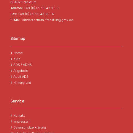
60437 Frankfurt
Telefon:
+49 (0) 69 95 43 18 - 0
Fax:
+49 (0) 69 95 43 18 - 17
E-Mail:
kinderzentrum_frankfurt@gmx.de
Sitemap
Home

Kidz

ADS / ADHS

Angebote

Adult ADS

Hintergrund

Service
Kontakt

Impressum

Datenschutzerklärung
