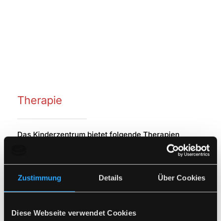
Therapie
Das Kinderzentrum bietet folgende Therapien
an:
Lerntherapie
Zustimmung
Details
Über Cookies
Legasthenietraining nach Reuter-Lier
Marburger Lese-Rechtschreibtraining
Diese Webseite verwendet Cookies