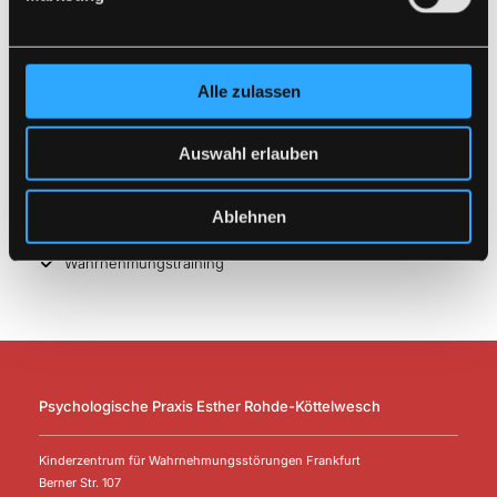
Psychotherapie
Konzentrations- und Aufmerksamkeitstraining
Training der sozialen Kompetenzen
Alle zulassen
Non-directive Spieltherapie
Familientherapie
Auswahl erlauben
Verhaltenstherapie bei diversen Störungsbildern
z. B. Tics, Ängsten, Aggressionen, Depressionen - Zwänge
Ablehnen
Affolter Therapie
Wahrnehmungstraining
Psychologische Praxis Esther Rohde-Köttelwesch
Kinderzentrum für Wahrnehmungsstörungen Frankfurt
Berner Str. 107