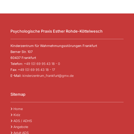
Psychologische Praxis Esther Rohde-Köttelwesch
Kinderzentrum für Wahrnehmungsstörungen Frankfurt
Berner Str. 107
60437 Frankfurt
Telefon:
+49 (0) 69 95 43 18 - 0
Fax:
+49 (0) 69 95 43 18 - 17
E-Mail:
kinderzentrum_frankfurt@gmx.de
Sitemap
Home

Kidz

ADS / ADHS

Angebote

Adult ADS
