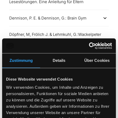
Lesestörungen. Eine Anleitung für Eltern
Dennison, P. E. & Dennison, G.: Brain Gym
Döpfner, M, Frölich J. & Lehmkuhl, G.:Wackelpeter
und Trotzkopf. Hilfen bei hyperkinetischem und
oppositionellem Problemverhalten (2. Aufl.)
Zustimmung
Details
Über Cookies
Doering, W. und W., Dose, G. & Stadelmann, M.
(Hrsg.): Sinn & Sinne im Dialog
Diese Webseite verwendet Cookies
Dummer-Smoch, L. & Hackethal, R.: Kieler Leseaufbau
Wir verwenden Cookies, um Inhalte und Anzeigen zu
personalisieren, Funktionen für soziale Medien anbieten
Eggert, D.: Theorie und Praxis der psychomotorischen
zu können und die Zugriffe auf unsere Website zu
Förderung. 2 Bde. Textband, Arbeitsbuch(5. Aufl.)
analysieren. Außerdem geben wir Informationen zu Ihrer
Verwendung unserer Website an unsere Partner für