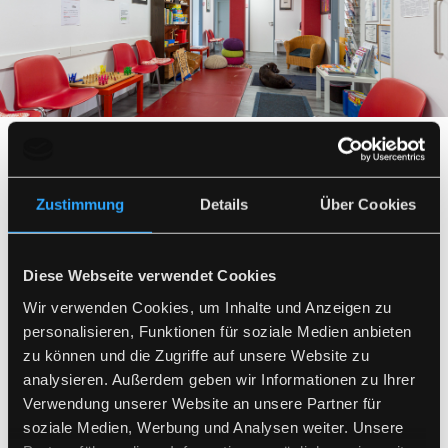
KidZ in Frankfurt am Main
Zustimmung
Details
Über Cookies
Das Kinderzentrum steht allen betroffenen Eltern,
Diese Webseite verwendet Cookies
Erziehern, Pädagogen, Ärzten, Therapeuten zur
Wir verwenden Cookies, um Inhalte und Anzeigen zu
Beratung, Diagnostik, Therapie sowie zur
personalisieren, Funktionen für soziale Medien anbieten
interdisziplinären Zusammenarbeit zur Verfügung. Die
zu können und die Zugriffe auf unsere Website zu
Vernetzung der am betroffenen Kind Beteiligten ist
analysieren. Außerdem geben wir Informationen zu Ihrer
unser zentrales Anliegen.
Verwendung unserer Website an unsere Partner für
soziale Medien, Werbung und Analysen weiter. Unsere
Das wahrnehmungsgestörte Kind und seine Familie