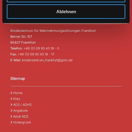
Ablehnen
Psychologische Praxis Esther Rohde-Köttelwesch
Kinderzentrum für Wahrnehmungsstörungen Frankfurt
Berner Str. 107
60437 Frankfurt
Telefon:
+49 (0) 69 95 43 18 - 0
Fax:
+49 (0) 69 95 43 18 - 17
E-Mail:
kinderzentrum_frankfurt@gmx.de
Sitemap
Home

Kidz

ADS / ADHS

Angebote

Adult ADS

Hintergrund
